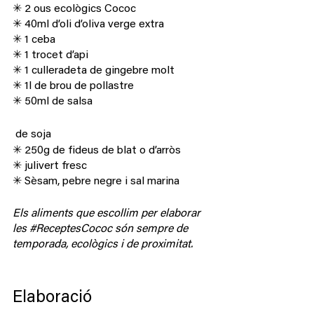
✳ 2 ous ecològics Cococ
✳ 40ml d’oli d’oliva verge extra
✳ 1 ceba
✳ 1 trocet d’api
✳ 1 culleradeta de gingebre molt
✳ 1l de brou de pollastre
✳ 50ml de salsa
 de soja
✳ 250g de fideus de blat o d’arròs
✳ julivert fresc
✳ Sèsam, pebre negre i sal marina
Els aliments que escollim per elaborar 
les 
#ReceptesCococ
 són sempre de 
temporada, ecològics i de proximitat.
Elaboració