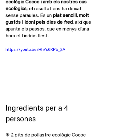
ecològic Cococ i amb els nostres ous 
ecològics
; el resultat ens ha deixat 
sense paraules. És un 
plat senzill, molt 
gustós i idoni pels dies de fred
, així que 
apunta els passos, que en menys d’una 
hora el tindràs llest.
https://youtu.be/HhYs6KPb_2A
Ingredients per a 4 
persones
✳ 2 pits de pollastre ecològic Cococ