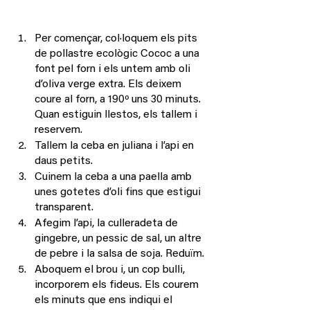
Per començar, col·loquem els pits 
de pollastre ecològic Cococ a una 
font pel forn i els untem amb oli 
d’oliva verge extra. Els deixem 
coure al forn, a 190º uns 30 minuts. 
Quan estiguin llestos, els tallem i 
reservem.
Tallem la ceba en juliana i l’api en 
daus petits. 
Cuinem la ceba a una paella amb 
unes gotetes d’oli fins que estigui 
transparent.
Afegim l’api, la culleradeta de 
gingebre, un pessic de sal, un altre 
de pebre i la salsa de soja. Reduïm.
Aboquem el brou i, un cop bulli, 
incorporem els fideus. Els courem 
els minuts que ens indiqui el 