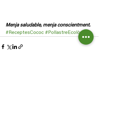
Menja saludable, menja conscientment.
#ReceptesCococ
#PollastreEcològic