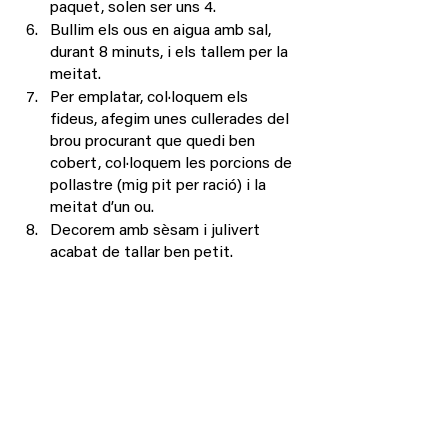
paquet, solen ser uns 4.
Bullim els ous en aigua amb sal, 
durant 8 minuts, i els tallem per la 
meitat.
Per emplatar, col·loquem els 
fideus, afegim unes cullerades del 
brou procurant que quedi ben 
cobert, col·loquem les porcions de 
pollastre (mig pit per ració) i la 
meitat d’un ou.
Decorem amb sèsam i julivert 
acabat de tallar ben petit. 